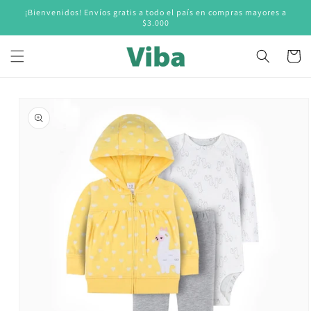
Ir
¡Bienvenidos! Envíos gratis a todo el país en compras mayores a
directamente
$3.000
al contenido
Carrito
Ir
directamente
a la
información
del producto