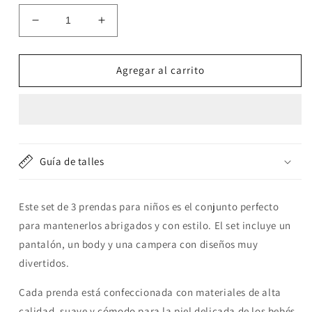
Reducir
Aumentar
cantidad
cantidad
para
para
Set
Set
Agregar al carrito
de
de
3
3
piezas
piezas
&quot;Llama&quot;:
&quot;Llama&quot;:
Pantalón,
Pantalón,
Campera
Campera
Guía de talles
y
y
Body
Body
de
de
Este set de 3 prendas para niños es el conjunto perfecto
manga
manga
para mantenerlos abrigados y con estilo. El set incluye un
larga
larga
pantalón, un body y una campera con diseños muy
divertidos.
Cada prenda está confeccionada con materiales de alta
calidad, suave y cómodo para la piel delicada de los bebés