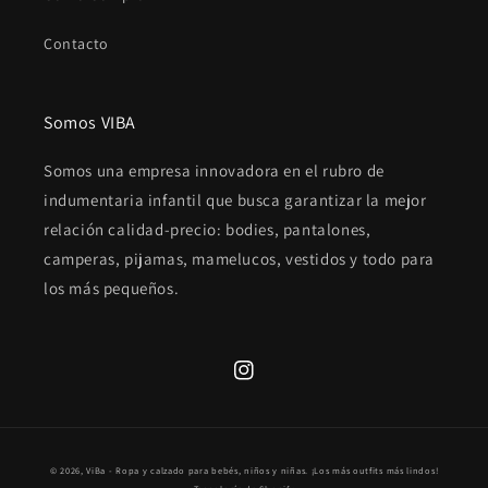
Contacto
Somos VIBA
Somos una empresa innovadora en el rubro de
indumentaria infantil que busca garantizar la mejor
relación calidad-precio: bodies, pantalones,
camperas, pijamas, mamelucos, vestidos y todo para
los más pequeños.
Instagram
Formas
© 2026,
ViBa - Ropa y calzado para bebés, niños y niñas. ¡Los más outfits más lindos!
de