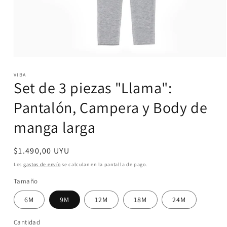
Abrir
elemento
VIBA
multimedia
Set de 3 piezas "Llama":
1
en
una
Pantalón, Campera y Body de
ventana
modal
manga larga
Precio
$1.490,00 UYU
habitual
Los
gastos de envío
se calculan en la pantalla de pago.
Tamaño
6M
9M
12M
18M
24M
Cantidad