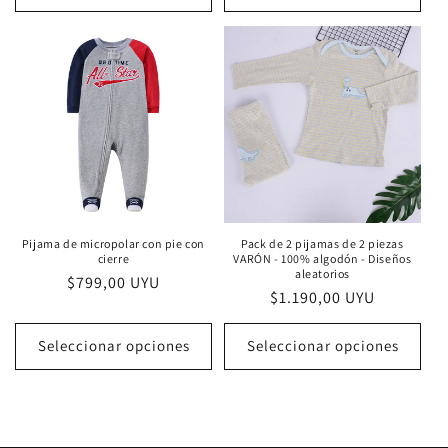
Pijama de micropolar con pie con
Pack de 2 pijamas de 2 piezas
cierre
VARÓN - 100% algodón - Diseños
aleatorios
Precio
$799,00 UYU
Precio
$1.190,00 UYU
habitual
habitual
Seleccionar opciones
Seleccionar opciones