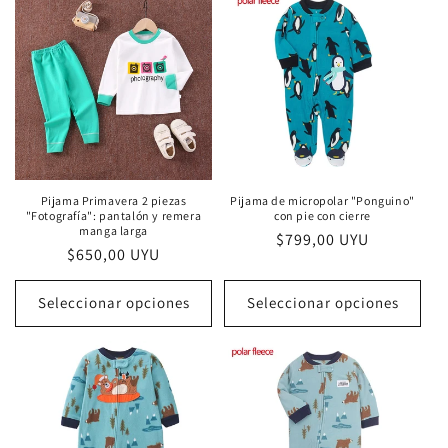
Pijama Primavera 2 piezas
Pijama de micropolar "Ponguino"
"Fotografía": pantalón y remera
con pie con cierre
manga larga
Precio
$799,00 UYU
Precio
$650,00 UYU
habitual
habitual
Seleccionar opciones
Seleccionar opciones