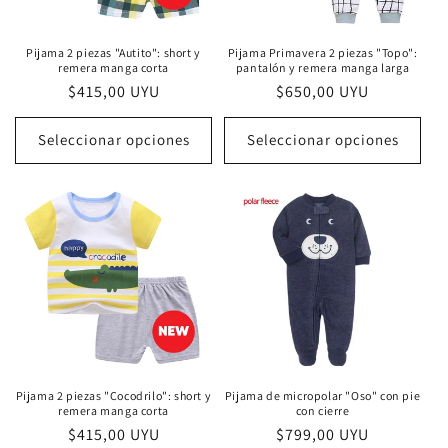
n
:
Pijama 2 piezas "Autito": short y
Pijama Primavera 2 piezas "Topo":
remera manga corta
pantalón y remera manga larga
Precio
$415,00 UYU
Precio
$650,00 UYU
habitual
habitual
Seleccionar opciones
Seleccionar opciones
Pijama 2 piezas "Cocodrilo": short y
Pijama de micropolar "Oso" con pie
remera manga corta
con cierre
Precio
$415,00 UYU
Precio
$799,00 UYU