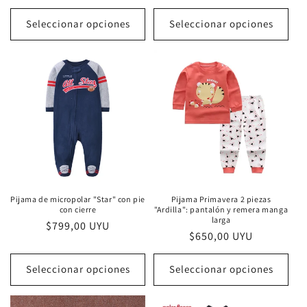
habitual
habitual
Seleccionar opciones
Seleccionar opciones
Pijama de micropolar "Star" con pie
Pijama Primavera 2 piezas
con cierre
"Ardilla": pantalón y remera manga
larga
Precio
$799,00 UYU
Precio
$650,00 UYU
habitual
habitual
Seleccionar opciones
Seleccionar opciones