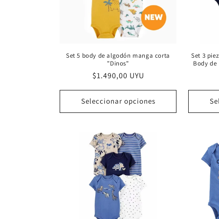
Set 5 body de algodón manga corta
Set 3 pie
"Dinos"
Body de
Precio
$1.490,00 UYU
habitual
Seleccionar opciones
Se