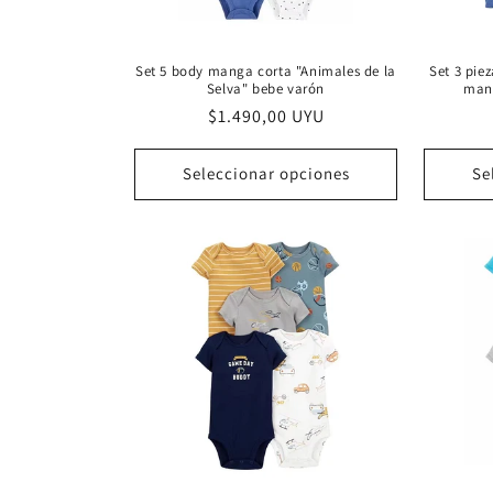
Set 5 body manga corta "Animales de la
Set 3 pie
Selva" bebe varón
mang
Precio
$1.490,00 UYU
habitual
Seleccionar opciones
Se