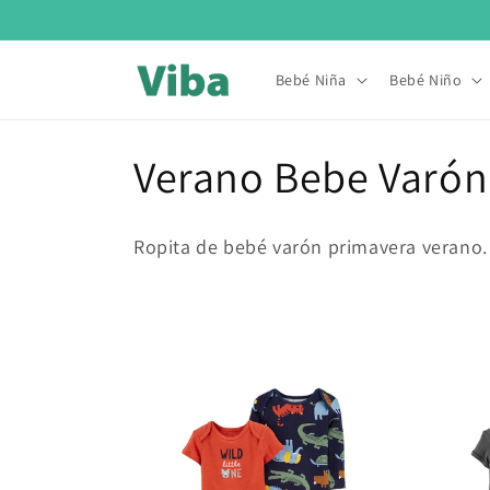
Ir
directamente
al contenido
Bebé Niña
Bebé Niño
C
Verano Bebe Varón
o
Ropita de bebé varón primavera verano. 
l
e
c
c