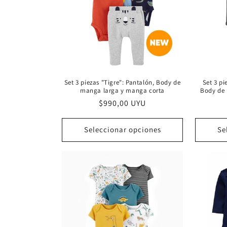
i
ó
n
:
Set 3 piezas "Tigre": Pantalón, Body de
Set 3 pi
manga larga y manga corta
Body de
Precio
$990,00 UYU
habitual
Seleccionar opciones
Se