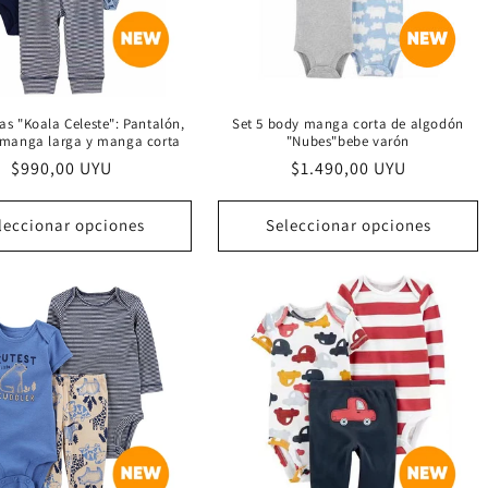
zas "Koala Celeste": Pantalón,
Set 5 body manga corta de algodón
 manga larga y manga corta
"Nubes"bebe varón
Precio
$990,00 UYU
Precio
$1.490,00 UYU
habitual
habitual
leccionar opciones
Seleccionar opciones