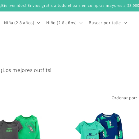
¡Bienvenidos! Envíos gratis a todo el país en compras mayores a $3.00
Niña (2-8 años)
Niño (2-8 años)
Buscar por talle
¡Los mejores outfits!
Ordenar por: