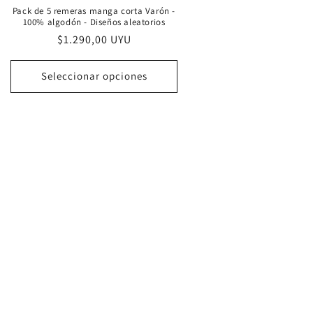
Pack de 5 remeras manga corta Varón -
100% algodón - Diseños aleatorios
Precio
$1.290,00 UYU
habitual
Seleccionar opciones