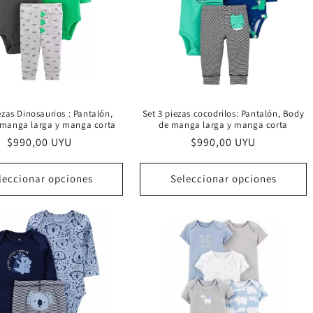
ezas Dinosaurios : Pantalón,
Set 3 piezas cocodrilos: Pantalón, Body
 manga larga y manga corta
de manga larga y manga corta
Precio
$990,00 UYU
Precio
$990,00 UYU
habitual
habitual
leccionar opciones
Seleccionar opciones