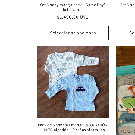
Set 5 body manga corta "Game Day"
Set 5 b
bebé varón
Precio
$1.490,00 UYU
habitual
Seleccionar opciones
Se
Pack de 5 remeras manga larga VARÓN
- 100% algodón - Diseños aleatorios