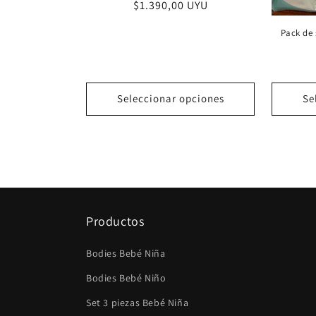
Precio
$1.390,00 UYU
habitual
Pack de 
Seleccionar opciones
Se
Productos
Bodies Bebé Niña
Bodies Bebé Niño
Set 3 piezas Bebé Niña