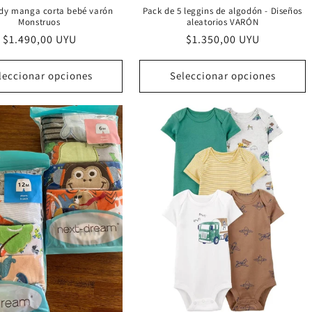
ody manga corta bebé varón
Pack de 5 leggins de algodón - Diseños
Monstruos
aleatorios VARÓN
Precio
$1.490,00 UYU
Precio
$1.350,00 UYU
habitual
habitual
leccionar opciones
Seleccionar opciones