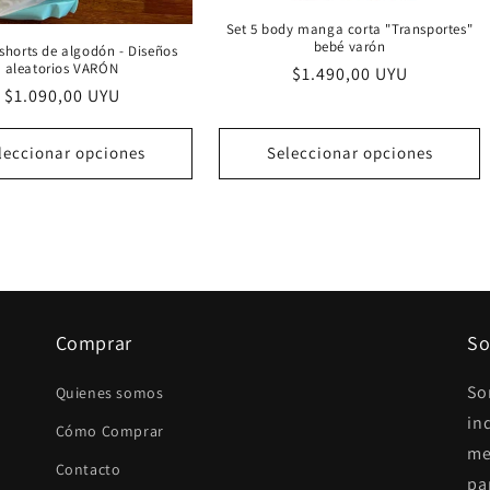
Set 5 body manga corta "Transportes"
bebé varón
shorts de algodón - Diseños
aleatorios VARÓN
Precio
$1.490,00 UYU
Precio
$1.090,00 UYU
habitual
habitual
leccionar opciones
Seleccionar opciones
Comprar
So
So
Quienes somos
in
Cómo Comprar
me
Contacto
pa