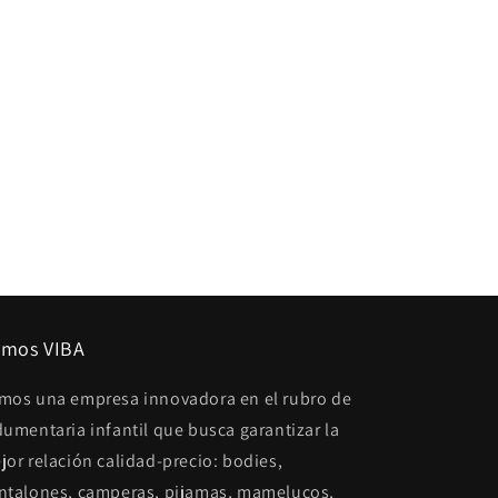
mos VIBA
mos una empresa innovadora en el rubro de
dumentaria infantil que busca garantizar la
jor relación calidad-precio: bodies,
ntalones, camperas, pijamas, mamelucos,