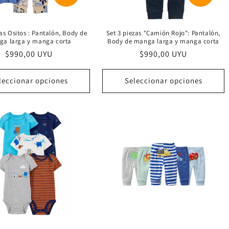
zas Ositos : Pantalón, Body de
Set 3 piezas "Camión Rojo": Pantalón,
a larga y manga corta
Body de manga larga y manga corta
Precio
$990,00 UYU
Precio
$990,00 UYU
habitual
habitual
leccionar opciones
Seleccionar opciones