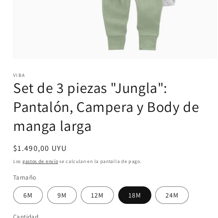
Abrir
elemento
VIBA
multimedia
Set de 3 piezas "Jungla":
1
en
una
Pantalón, Campera y Body de
ventana
modal
manga larga
Precio
$1.490,00 UYU
habitual
Los
gastos de envío
se calculan en la pantalla de pago.
Tamaño
6M
9M
12M
18M
24M
Cantidad