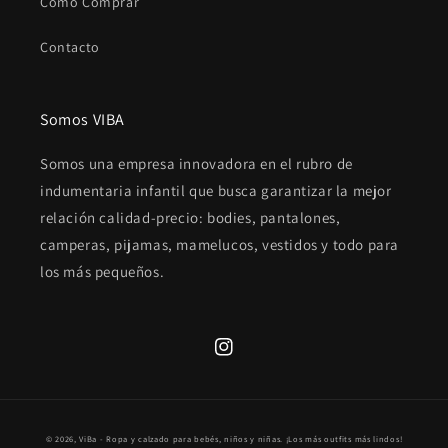
Cómo Comprar
Contacto
Somos VIBA
Somos una empresa innovadora en el rubro de
indumentaria infantil que busca garantizar la mejor
relación calidad-precio: bodies, pantalones,
camperas, pijamas, mamelucos, vestidos y todo para
los más pequeños.
Instagram
Formas
© 2026,
ViBa - Ropa y calzado para bebés, niños y niñas. ¡Los más outfits más lindos!