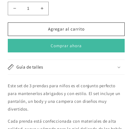
Reducir
Aumentar
cantidad
cantidad
para
para
Set
Set
Agregar al carrito
de
de
3
3
Comprar ahora
piezas
piezas
&quot;Dinos&quot;:
&quot;Dinos&quot;:
Pantalón,
Pantalón,
Campera
Campera
Guía de talles
y
y
Body
Body
de
de
Este set de 3 prendas para niños es el conjunto perfecto
manga
manga
para mantenerlos abrigados y con estilo. El set incluye un
larga
larga
pantalón, un body y una campera con diseños muy
divertidos.
Cada prenda está confeccionada con materiales de alta
calidad, suave y cómodo para la piel delicada de los bebés