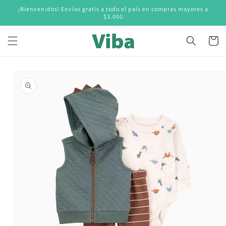
Ir
¡Bienvenidos! Envíos gratis a todo el país en compras mayores a
directamente
$3.000
al contenido
Carrito
Ir
directamente
a la
información
del producto