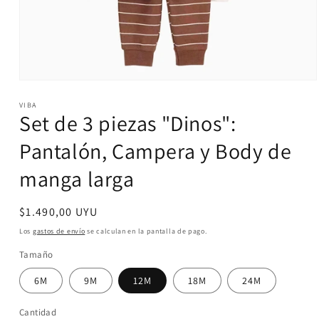
Abrir
elemento
VIBA
multimedia
Set de 3 piezas "Dinos":
1
en
una
Pantalón, Campera y Body de
ventana
modal
manga larga
Precio
$1.490,00 UYU
habitual
Los
gastos de envío
se calculan en la pantalla de pago.
Tamaño
6M
9M
12M
18M
24M
Cantidad