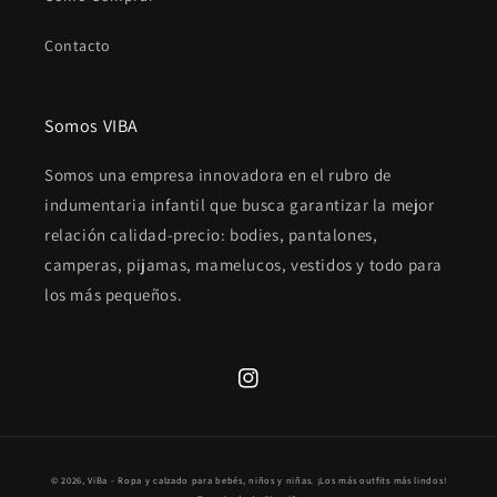
Contacto
Somos VIBA
Somos una empresa innovadora en el rubro de
indumentaria infantil que busca garantizar la mejor
relación calidad-precio: bodies, pantalones,
camperas, pijamas, mamelucos, vestidos y todo para
los más pequeños.
Instagram
Formas
© 2026,
ViBa - Ropa y calzado para bebés, niños y niñas. ¡Los más outfits más lindos!