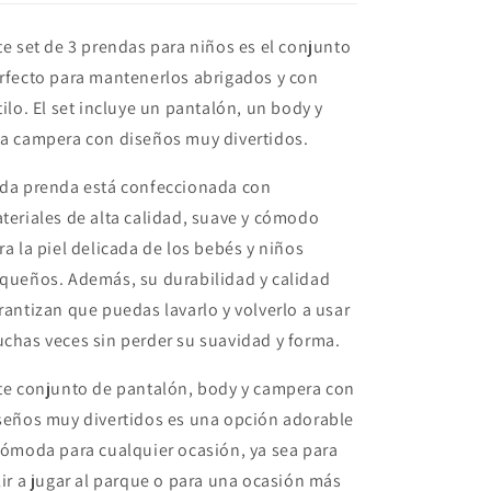
Body
Body
de
de
te set de 3 prendas para niños es el conjunto
manga
manga
rfecto para mantenerlos abrigados y con
larga
larga
tilo. El set incluye un pantalón, un body y
a campera con diseños muy divertidos.
da prenda está confeccionada con
teriales de alta calidad, suave y cómodo
ra la piel delicada de los bebés y niños
queños. Además, su durabilidad y calidad
rantizan que puedas lavarlo y volverlo a usar
chas veces sin perder su suavidad y forma.
te conjunto de pantalón, body y campera con
seños muy divertidos es una opción adorable
cómoda para cualquier ocasión, ya sea para
lir a jugar al parque o para una ocasión más