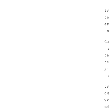
Es
pe
es
un
Ca
ma
pa
pe
ga
mu
Es
di
y 
sa