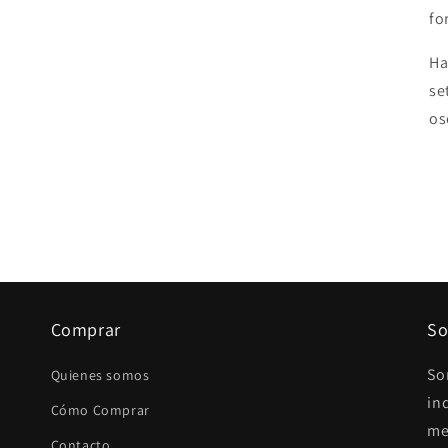
fo
Ha
se
os
Comprar
So
So
Quienes somos
in
Cómo Comprar
me
Contacto