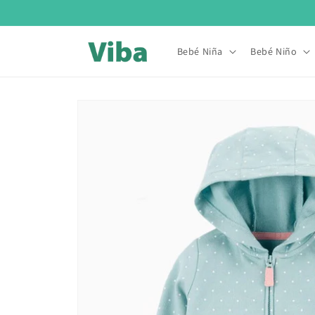
Ir
directamente
al contenido
Bebé Niña
Bebé Niño
Ir
directamente
a la
información
del producto