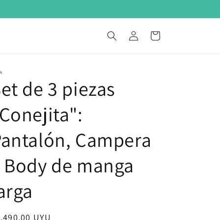
0
Iniciar
Carrito
sesión
A
et de 3 piezas
Conejita":
Pantalón, Campera
y Body de manga
arga
ecio
.490,00 UYU