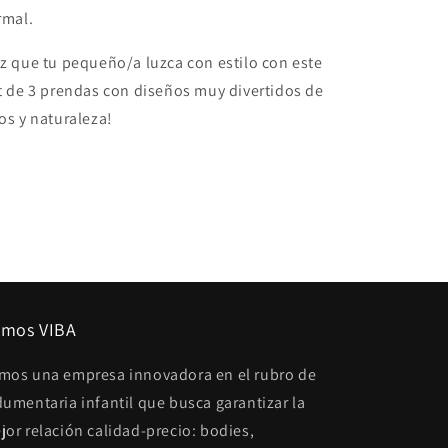
rmal.
z que tu pequeño/a luzca con estilo con este
t de 3 prendas con diseños muy divertidos de
os y naturaleza!
mos VIBA
mos una empresa innovadora en el rubro de
dumentaria infantil que busca garantizar la
jor relación calidad-precio: bodies,