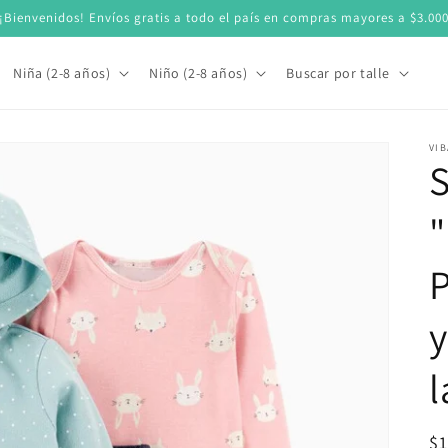
¡Bienvenidos! Envíos gratis a todo el país en compras mayores a $3.00
Niña (2-8 años)
Niño (2-8 años)
Buscar por talle
VIB
S
"
l
Pr
$1