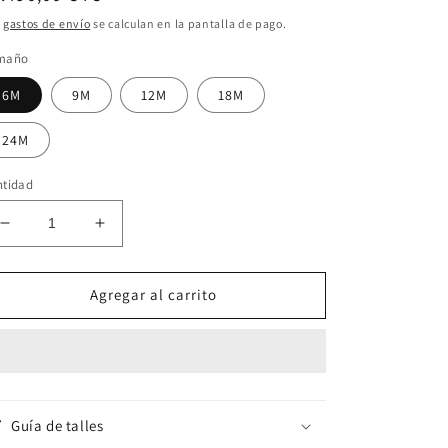
bitual
s
gastos de envío
se calculan en la pantalla de pago.
maño
6M
9M
12M
18M
24M
ntidad
Reducir
Aumentar
cantidad
cantidad
para
para
Set
Set
Agregar al carrito
de
de
3
3
piezas
piezas
&quot;Conejita&quot;:
&quot;Conejita&quot;:
Pantalón,
Pantalón,
Campera
Campera
Guía de talles
y
y