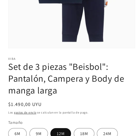
Abrir
elemento
VIBA
multimedia
Set de 3 piezas "Beisbol":
1
en
una
Pantalón, Campera y Body de
ventana
modal
manga larga
Precio
$1.490,00 UYU
habitual
Los
gastos de envío
se calculan en la pantalla de pago.
Tamaño
6M
9M
12M
18M
24M