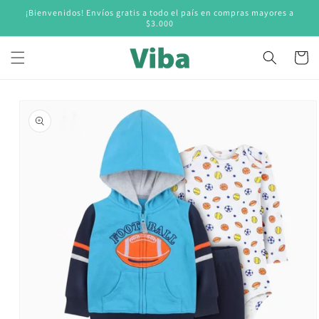
Ir
¡Bienvenidos! Envíos gratis a todo el país en compras mayores a
directamente
$3.000
al contenido
Carrito
Ir
directamente
a la
información
del producto