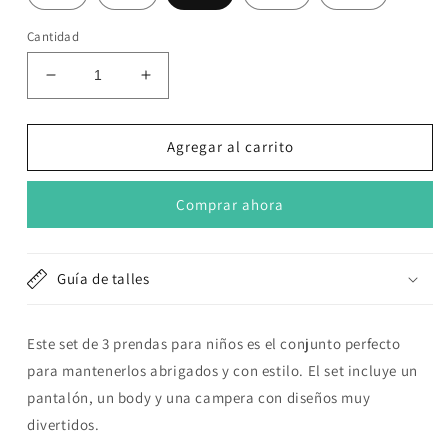
Cantidad
Reducir
Aumentar
cantidad
cantidad
para
para
Set
Set
Agregar al carrito
de
de
3
3
Comprar ahora
piezas
piezas
&quot;Beisbol&quot;:
&quot;Beisbol&quot;:
Pantalón,
Pantalón,
Campera
Campera
Guía de talles
y
y
Body
Body
de
de
Este set de 3 prendas para niños es el conjunto perfecto
manga
manga
para mantenerlos abrigados y con estilo. El set incluye un
larga
larga
pantalón, un body y una campera con diseños muy
divertidos.