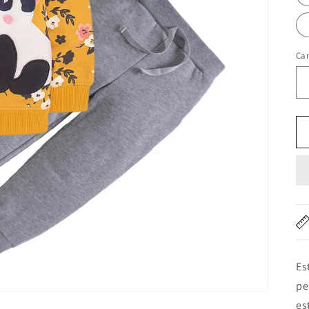
Ca
Es
pe
es