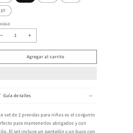
3T
ntidad
Reducir
Aumentar
cantidad
cantidad
para
para
Set
Set
Agregar al carrito
de
de
2
2
piezas
piezas
&quot;Pandas&quot;:
&quot;Pandas&quot;:
Pantalón
Pantalón
y
y
Guía de talles
Campera
Campera
te set de 2 prendas para niños es el conjunto
rfecto para mantenerlos abrigados y con
tilo. El set incluye un pantalón y un buzo con