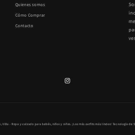
So
Quienes somos
in
Cómo Comprar
me
Contacto
pa
ve
Instagram
Formas
6,
ViBa - Ropa y calzado para bebés, niños y niñas. ¡Los más outfits más lindos!
Tecnología de 
de