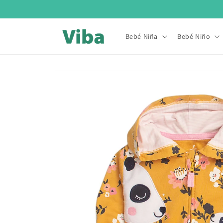
Ir
directamente
al contenido
Bebé Niña
Bebé Niño
Ir
directamente
a la
información
del producto