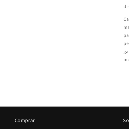
di
Ca
ma
pa
pe
ga
mu
Comprar
So