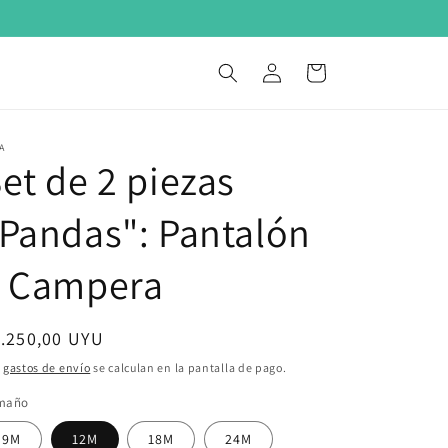
0
Iniciar
Carrito
sesión
A
et de 2 piezas
Pandas": Pantalón
y Campera
ecio
.250,00 UYU
bitual
s
gastos de envío
se calculan en la pantalla de pago.
maño
9M
12M
18M
24M