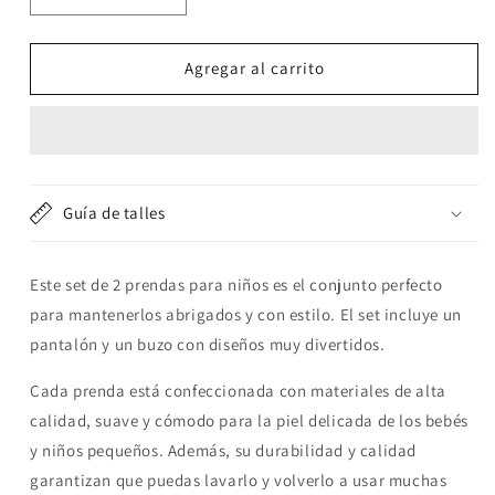
cantidad
cantidad
para
para
Set
Set
Agregar al carrito
de
de
2
2
piezas
piezas
&quot;Osito
&quot;Osito
Polar&quot;:
Polar&quot;:
Pantalón
Pantalón
Guía de talles
y
y
Campera
Campera
Este set de 2 prendas para niños es el conjunto perfecto
para mantenerlos abrigados y con estilo. El set incluye un
pantalón y un buzo con diseños muy divertidos.
Cada prenda está confeccionada con materiales de alta
calidad, suave y cómodo para la piel delicada de los bebés
y niños pequeños. Además, su durabilidad y calidad
garantizan que puedas lavarlo y volverlo a usar muchas