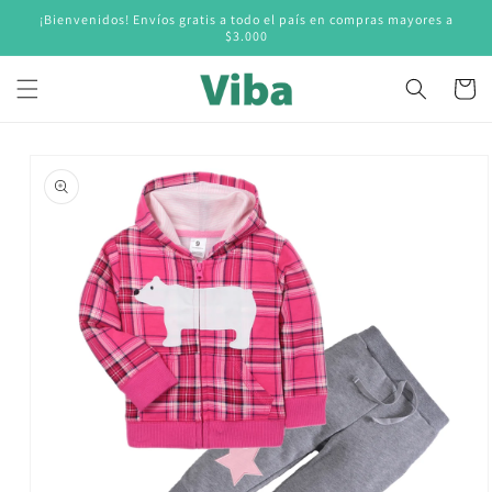
Ir
¡Bienvenidos! Envíos gratis a todo el país en compras mayores a
directamente
$3.000
al contenido
Carrito
Ir
directamente
a la
información
del producto