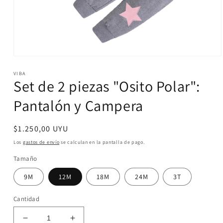
Abrir
elemento
VIBA
multimedia
Set de 2 piezas "Osito Polar":
1
en
una
Pantalón y Campera
ventana
modal
Precio
$1.250,00 UYU
habitual
Los
gastos de envío
se calculan en la pantalla de pago.
Tamaño
9M
12M
18M
24M
3T
Cantidad
Reducir
Aumentar