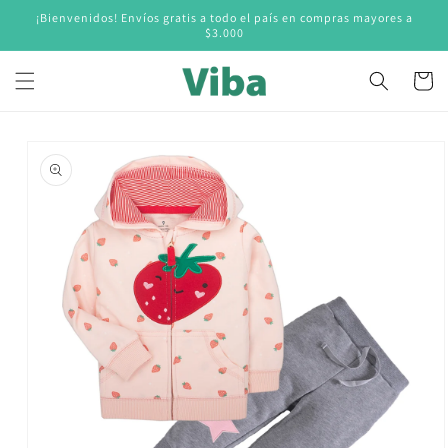
Ir
¡Bienvenidos! Envíos gratis a todo el país en compras mayores a
directamente
$3.000
al contenido
Carrito
Ir
directamente
a la
información
del producto