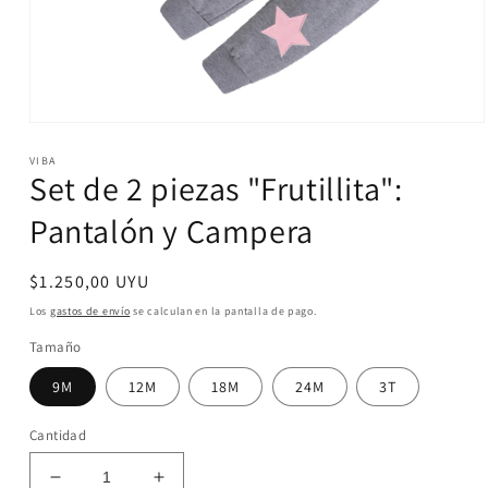
Abrir
elemento
VIBA
multimedia
Set de 2 piezas "Frutillita":
1
en
una
Pantalón y Campera
ventana
modal
Precio
$1.250,00 UYU
habitual
Los
gastos de envío
se calculan en la pantalla de pago.
Tamaño
9M
12M
18M
24M
3T
Cantidad
Reducir
Aumentar