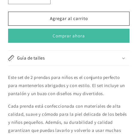
cantidad
cantidad
para
para
Set
Set
Agregar al carrito
de
de
2
2
Comprar ahora
piezas
piezas
&quot;Frutillita&quot;:
&quot;Frutillita&quot;:
Pantalón
Pantalón
y
y
Guía de talles
Campera
Campera
Este set de 2 prendas para niños es el conjunto perfecto
para mantenerlos abrigados y con estilo. El set incluye un
pantalón y un buzo con diseños muy divertidos.
Cada prenda está confeccionada con materiales de alta
calidad, suave y cómodo para la piel delicada de los bebés
y niños pequeños. Además, su durabilidad y calidad
garantizan que puedas lavarlo y volverlo a usar muchas