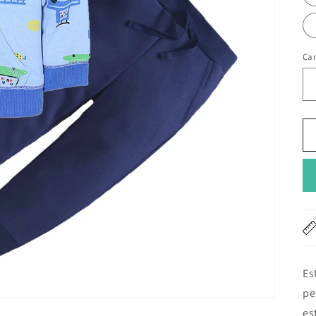
Ca
Es
pe
es