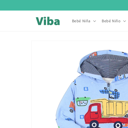
Ir
directamente
al contenido
Bebé Niña
Bebé Niño
Ir
directamente
a la
información
del producto