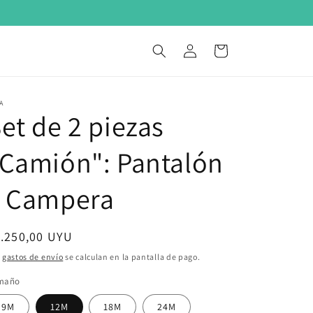
0
Iniciar
Carrito
sesión
A
et de 2 piezas
Camión": Pantalón
y Campera
ecio
.250,00 UYU
bitual
s
gastos de envío
se calculan en la pantalla de pago.
maño
9M
12M
18M
24M