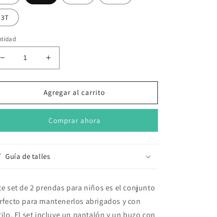
3T
ntidad
Reducir
Aumentar
cantidad
cantidad
para
para
Set
Set
Agregar al carrito
de
de
2
2
Comprar ahora
piezas
piezas
&quot;Camión&quot;:
&quot;Camión&quot;:
Pantalón
Pantalón
y
y
Guía de talles
Campera
Campera
te set de 2 prendas para niños es el conjunto
rfecto para mantenerlos abrigados y con
tilo. El set incluye un pantalón y un buzo con