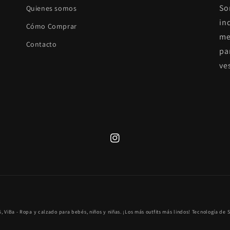
So
Quienes somos
in
Cómo Comprar
me
Contacto
pa
ve
Instagram
Formas
6,
ViBa - Ropa y calzado para bebés, niños y niñas. ¡Los más outfits más lindos!
Tecnología de 
de