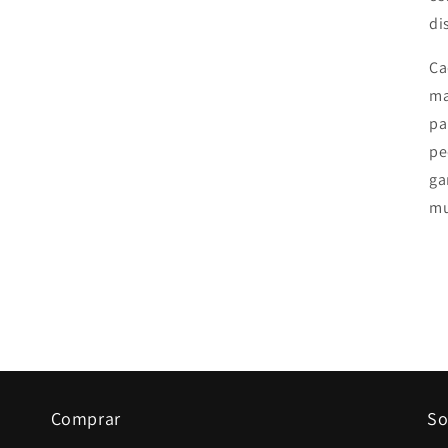
di
Ca
ma
pa
pe
ga
mu
Comprar
So