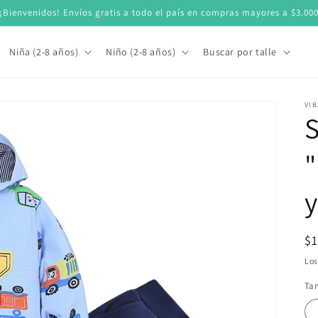
¡Bienvenidos! Envíos gratis a todo el país en compras mayores a $3.00
Niña (2-8 años)
Niño (2-8 años)
Buscar por talle
VIB
S
"
Pr
$1
ha
Lo
Ta