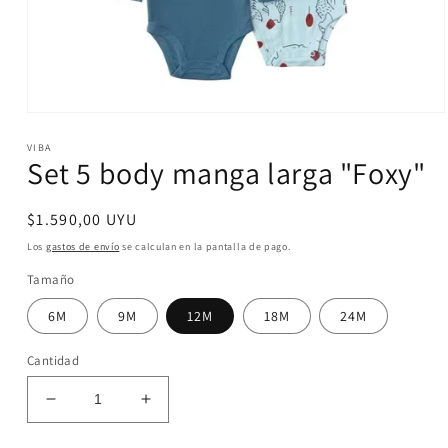
Abrir
elemento
VIBA
multimedia
Set 5 body manga larga "Foxy"
1
en
una
ventana
Precio
$1.590,00 UYU
modal
habitual
Los
gastos de envío
se calculan en la pantalla de pago.
Tamaño
6M
9M
12M
18M
24M
Cantidad
Reducir
Aumentar
cantidad
cantidad