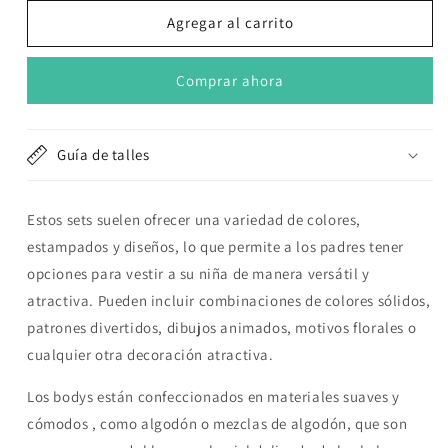
para
para
Set
Set
Agregar al carrito
5
5
body
body
Comprar ahora
manga
manga
larga
larga
&quot;Foxy&quot;
&quot;Foxy&quot;
Guía de talles
Estos sets suelen ofrecer una variedad de colores,
estampados y diseños, lo que permite a los padres tener
opciones para vestir a su niña de manera versátil y
atractiva. Pueden incluir combinaciones de colores sólidos,
patrones divertidos, dibujos animados, motivos florales o
cualquier otra decoración atractiva.
Los bodys están confeccionados en materiales suaves y
cómodos , como algodón o mezclas de algodón, que son