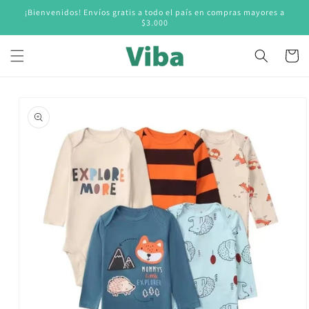
Ir
¡Bienvenidos! Envíos gratis a todo el país en compras mayores a
directamente
$3.000
al contenido
Carrito
Ir
directamente
a la
información
del producto