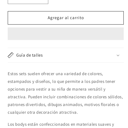
cantidad
cantidad
para
para
Set
Set
Agregar al carrito
5
5
body
body
manga
manga
larga
larga
&quot;Autitos&quot;
&quot;Autitos&quot;
Guía de talles
Estos sets suelen ofrecer una variedad de colores,
estampados y diseños, lo que permite a los padres tener
opciones para vestir a su niña de manera versátil y
atractiva. Pueden incluir combinaciones de colores sólidos,
patrones divertidos, dibujos animados, motivos florales o
cualquier otra decoración atractiva.
Los bodys están confeccionados en materiales suaves y