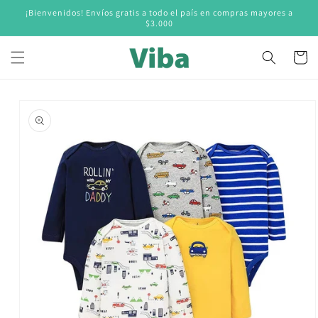
Ir
¡Bienvenidos! Envíos gratis a todo el país en compras mayores a
directamente
$3.000
al contenido
Carrito
Ir
directamente
a la
información
del producto