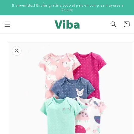
Ir
¡Bienvenidos! Envíos gratis a todo el país en compras mayores a
directamente
$3.000
al contenido
Carrito
Ir
directamente
a la
información
del producto