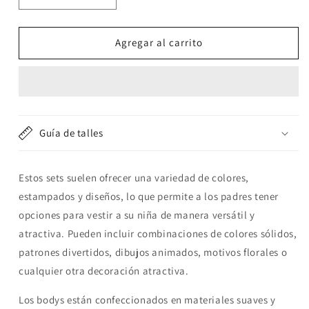
cantidad
cantidad
para
para
Set
Set
Agregar al carrito
5
5
body
body
manga
manga
corta
corta
&quot;Ranita&quot;
&quot;Ranita&quot;
Guía de talles
Estos sets suelen ofrecer una variedad de colores,
estampados y diseños, lo que permite a los padres tener
opciones para vestir a su niña de manera versátil y
atractiva. Pueden incluir combinaciones de colores sólidos,
patrones divertidos, dibujos animados, motivos florales o
cualquier otra decoración atractiva.
Los bodys están confeccionados en materiales suaves y