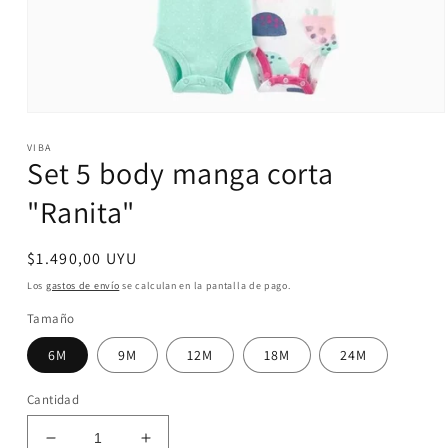
Abrir
elemento
VIBA
multimedia
Set 5 body manga corta
1
en
una
"Ranita"
ventana
modal
Precio
$1.490,00 UYU
habitual
Los
gastos de envío
se calculan en la pantalla de pago.
Tamaño
6M
9M
12M
18M
24M
Cantidad
Reducir
Aumentar