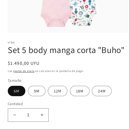
Abrir
elemento
VIBA
multimedia
Set 5 body manga corta "Buho"
1
en
una
ventana
Precio
$1.490,00 UYU
modal
habitual
Los
gastos de envío
se calculan en la pantalla de pago.
Tamaño
6M
9M
12M
18M
24M
Cantidad
Reducir
Aumentar
cantidad
cantidad