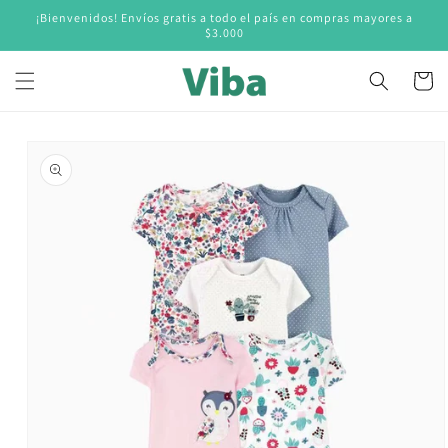
Ir
¡Bienvenidos! Envíos gratis a todo el país en compras mayores a
directamente
$3.000
al contenido
Carrito
Ir
directamente
a la
información
del producto