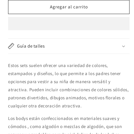
para
para
Set
Set
Agregar al carrito
5
5
body
body
manga
manga
corta
corta
&quot;Buho&quot;
&quot;Buho&quot;
Guía de talles
Estos sets suelen ofrecer una variedad de colores,
estampados y diseños, lo que permite a los padres tener
opciones para vestir a su niña de manera versátil y
atractiva. Pueden incluir combinaciones de colores sólidos,
patrones divertidos, dibujos animados, motivos florales o
cualquier otra decoración atractiva.
Los bodys están confeccionados en materiales suaves y
cómodos , como algodón o mezclas de algodón, que son