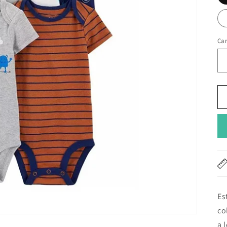
Ca
Es
co
a 