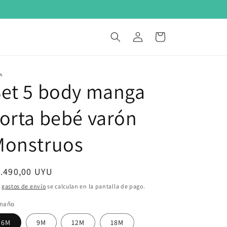
0
Iniciar
Carrito
sesión
A
Set 5 body manga
orta bebé varón
Monstruos
ecio
.490,00 UYU
bitual
s
gastos de envío
se calculan en la pantalla de pago.
maño
6M
9M
12M
18M