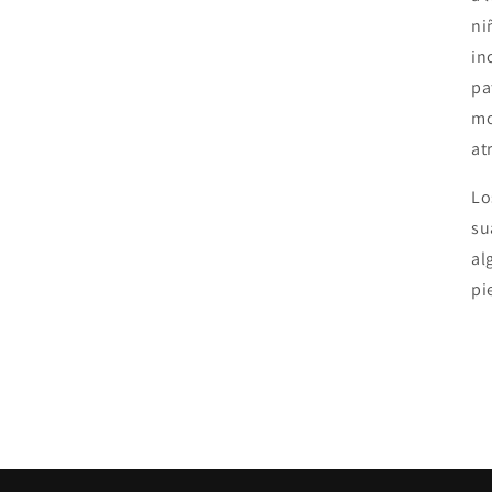
ni
in
pa
mo
at
Lo
su
al
pi