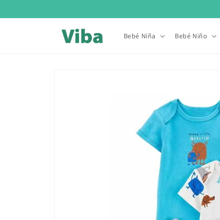
Ir
directamente
al contenido
Bebé Niña
Bebé Niño
Ir
directamente
a la
información
del producto