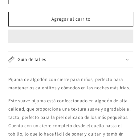
cantidad
cantidad
para
para
Pijama
Pijama
Agregar al carrito
de
de
algodón
algodón
con
con
cierre
cierre
&quot;Sister&quot;
&quot;Sister&quot;
Guía de talles
Pijama de algodón con cierre para niños, perfecto para
mantenerlos calentitos y cómodos en las noches más frías.
Este suave pijama está confeccionado en algodón de alta
calidad, que proporciona una textura suave y agradable al
tacto, perfecto para la piel delicada de los más pequeños.
Cuenta con un cierre completo desde el cuello hasta el
tobillo, lo que lo hace fácil de poner y quitar, y también