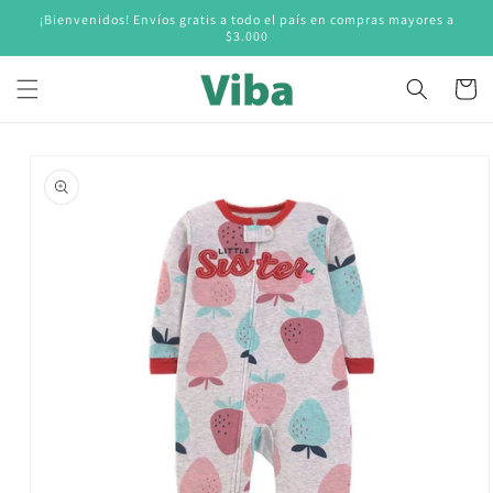
Ir
¡Bienvenidos! Envíos gratis a todo el país en compras mayores a
directamente
$3.000
al contenido
Carrito
Ir
directamente
a la
información
del producto