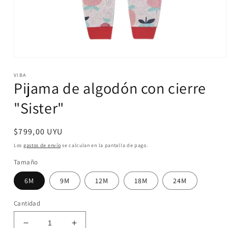
Abrir
elemento
VIBA
multimedia
Pijama de algodón con cierre
1
en
una
"Sister"
ventana
modal
Precio
$799,00 UYU
habitual
Los
gastos de envío
se calculan en la pantalla de pago.
Tamaño
6M
9M
12M
18M
24M
Cantidad
Reducir
Aumentar