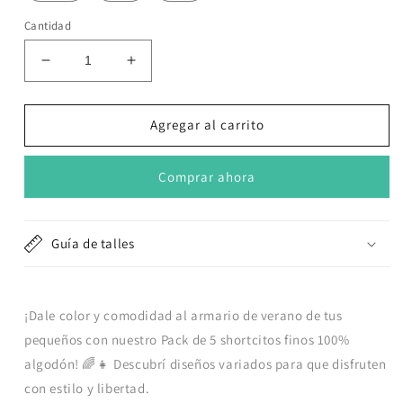
Cantidad
Reducir
Aumentar
cantidad
cantidad
para
para
Pack
Pack
Agregar al carrito
de
de
shorts
shorts
Comprar ahora
de
de
algodón
algodón
-
-
Diseños
Diseños
Guía de talles
aleatorios
aleatorios
NENA
NENA
¡Dale color y comodidad al armario de verano de tus
pequeños con nuestro Pack de 5 shortcitos finos 100%
algodón! 🌈👧 Descubrí diseños variados para que disfruten
con estilo y libertad.