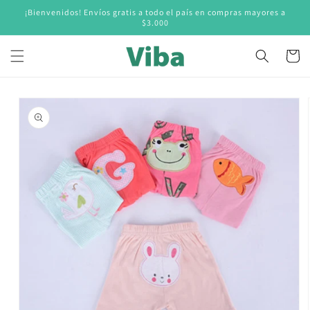
Ir
¡Bienvenidos! Envíos gratis a todo el país en compras mayores a
directamente
$3.000
al contenido
Carrito
Ir
directamente
a la
información
del producto