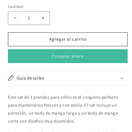
Cantidad
Reducir
Aumentar
cantidad
cantidad
para
para
Set
Set
Agregar al carrito
3
3
piezas
piezas
Comprar ahora
Ositos
Ositos
:
:
Pantalón,
Pantalón,
Body
Body
Guía de talles
de
de
manga
manga
larga
larga
Este set de 3 prendas para niños es el conjunto perfecto
y
y
para mantenerlos frescos y con estilo. El set incluye un
manga
manga
pantalón, un body de manga larga y un body de manga
corta
corta
corta con diseños muy divertidos.