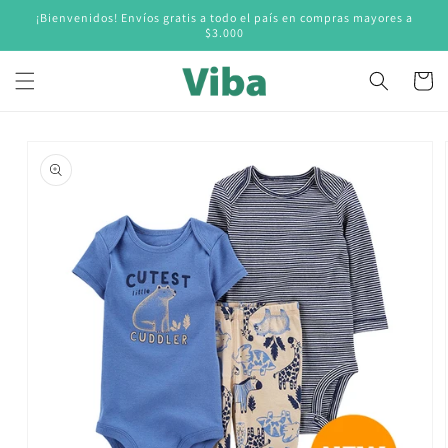
Ir
¡Bienvenidos! Envíos gratis a todo el país en compras mayores a
directamente
$3.000
al contenido
Carrito
Ir
directamente
a la
información
del producto