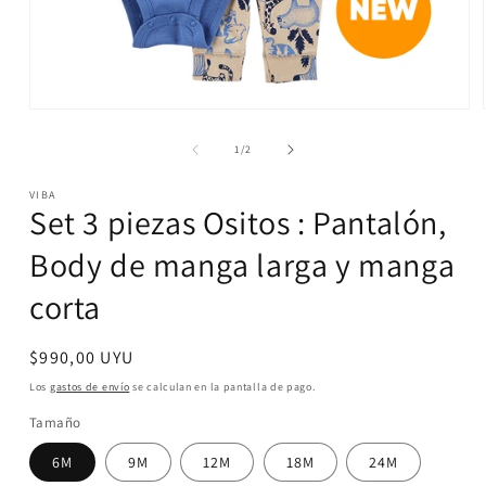
Abrir
elemento
multimedia
de
1
/
2
1
en
VIBA
una
Set 3 piezas Ositos : Pantalón,
ventana
modal
Body de manga larga y manga
corta
Precio
$990,00 UYU
habitual
Los
gastos de envío
se calculan en la pantalla de pago.
Tamaño
6M
9M
12M
18M
24M