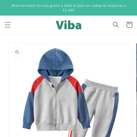
Ir
¡Bienvenidos! Envíos gratis a todo el país en compras mayores a
directamente
$3.000
al contenido
Carrito
Ir
directamente
a la
información
del producto