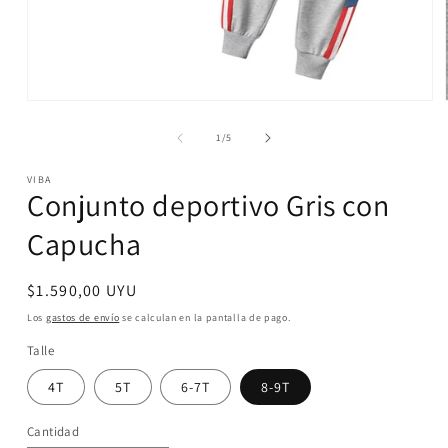
Abrir
elemento
multimedia
de
1
/
5
1
en
VIBA
una
Conjunto deportivo Gris con
ventana
modal
Capucha
Precio
$1.590,00 UYU
habitual
Los
gastos de envío
se calculan en la pantalla de pago.
Talle
4T
5T
6-7T
8-9T
Cantidad