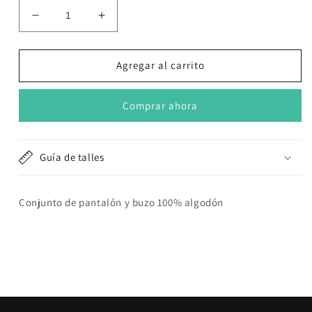
Reducir
Aumentar
cantidad
cantidad
para
para
Conjunto
Conjunto
Agregar al carrito
deportivo
deportivo
Gris
Gris
Comprar ahora
con
con
Capucha
Capucha
Guía de talles
Conjunto de pantalón y buzo 100% algodón