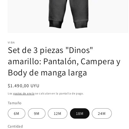
Abrir
elemento
VIBA
multimedia
Set de 3 piezas "Dinos"
1
en
una
amarillo: Pantalón, Campera y
ventana
modal
Body de manga larga
Precio
$1.490,00 UYU
habitual
Los
gastos de envío
se calculan en la pantalla de pago.
Tamaño
6M
9M
12M
18M
24M
Cantidad