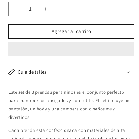
Reducir
Aumentar
cantidad
cantidad
para
para
Set
Set
Agregar al carrito
de
de
3
3
piezas
piezas
&quot;Dinos&quot;
&quot;Dinos&quot;
amarillo:
amarillo:
Pantalón,
Pantalón,
Guía de talles
Campera
Campera
y
y
Body
Body
Este set de 3 prendas para niños es el conjunto perfecto
de
de
para mantenerlos abrigados y con estilo. El set incluye un
manga
manga
pantalón, un body y una campera con diseños muy
larga
larga
divertidos.
Cada prenda está confeccionada con materiales de alta
calidad, suave y cómodo para la piel delicada de los bebés