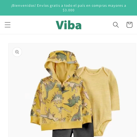
Ir
¡Bienvenidos! Envíos gratis a todo el país en compras mayores a
directamente
$3.000
al contenido
Carrito
Ir
directamente
a la
información
del producto