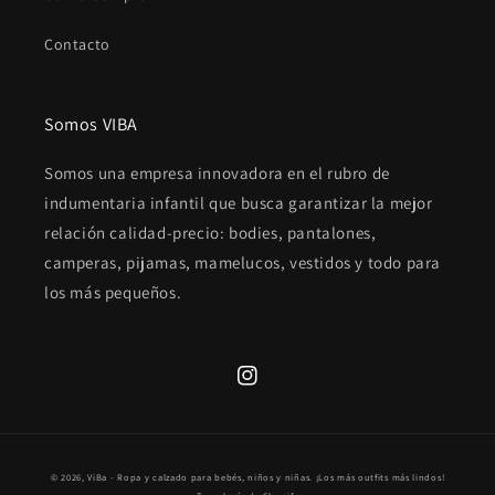
Contacto
Somos VIBA
Somos una empresa innovadora en el rubro de
indumentaria infantil que busca garantizar la mejor
relación calidad-precio: bodies, pantalones,
camperas, pijamas, mamelucos, vestidos y todo para
los más pequeños.
Instagram
Formas
© 2026,
ViBa - Ropa y calzado para bebés, niños y niñas. ¡Los más outfits más lindos!
de