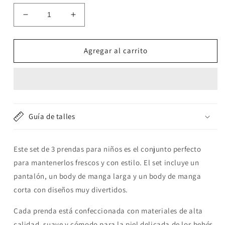
Reducir
Aumentar
cantidad
cantidad
para
para
Set
Set
Agregar al carrito
3
3
piezas
piezas
cocodrilos:
cocodrilos:
Pantalón,
Pantalón,
Body
Body
de
de
Guía de talles
manga
manga
larga
larga
y
y
Este set de 3 prendas para niños es el conjunto perfecto
manga
manga
para mantenerlos frescos y con estilo. El set incluye un
corta
corta
pantalón, un body de manga larga y un body de manga
corta con diseños muy divertidos.
Cada prenda está confeccionada con materiales de alta
calidad, suave y cómodo para la piel delicada de los bebés