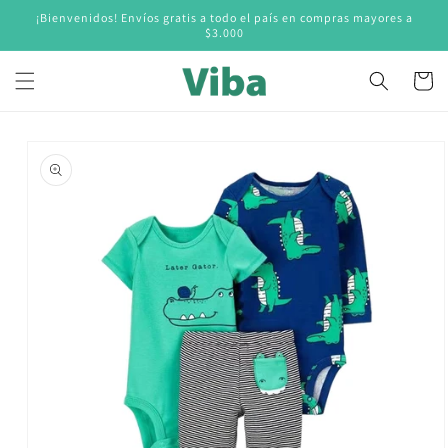
Ir
¡Bienvenidos! Envíos gratis a todo el país en compras mayores a
directamente
$3.000
al contenido
Carrito
Ir
directamente
a la
información
del producto