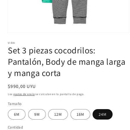
Abrir
elemento
VIBA
multimedia
Set 3 piezas cocodrilos:
1
en
una
Pantalón, Body de manga larga
ventana
modal
y manga corta
Precio
$990,00 UYU
habitual
Los
gastos de envío
se calculan en la pantalla de pago.
Tamaño
6M
9M
12M
18M
24M
Cantidad