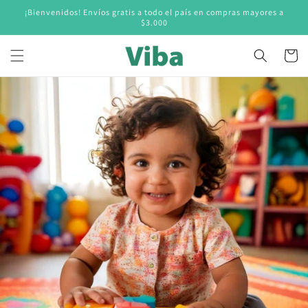
Ir
¡Bienvenidos! Envíos gratis a todo el país en compras mayores a
directamente
$3.000
al contenido
Carrito